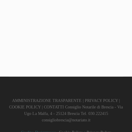
AMMINISTRAZIONE TRASPARENTE
|
PRIVACY POLICY
|
COOKIE POLICY
|
CONTATTI
Consiglio Notarile di Brescia - Via
Ugo La Malfa, 4 - 25124 Brescia Tel. 030.222415
consigliobrescia@notariato.it