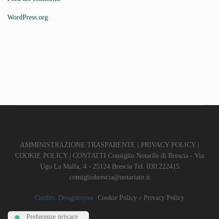
WordPress.org
AMMINISTRAZIONE TRASPARENTE
|
PRIVACY POLICY
|
COOKIE POLICY
|
CONTATTI
Consiglio Notarile di Brescia - Via
Ugo La Malfa, 4 - 25124 Brescia Tel. 030.222415
consigliobrescia@notariato.it
Credits:
Designtoyou
Cookie Policy
e
Privacy Policy