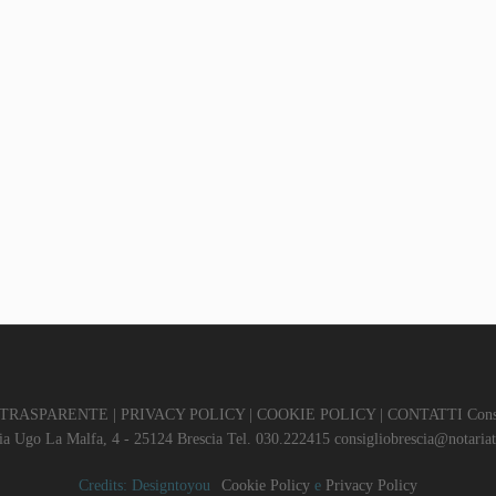
 TRASPARENTE
|
PRIVACY POLICY
|
COOKIE POLICY
|
CONTATTI
Consi
ia Ugo La Malfa, 4 - 25124 Brescia Tel. 030.222415
consigliobrescia@notariat
Credits:
Designtoyou
Cookie Policy
e
Privacy Policy