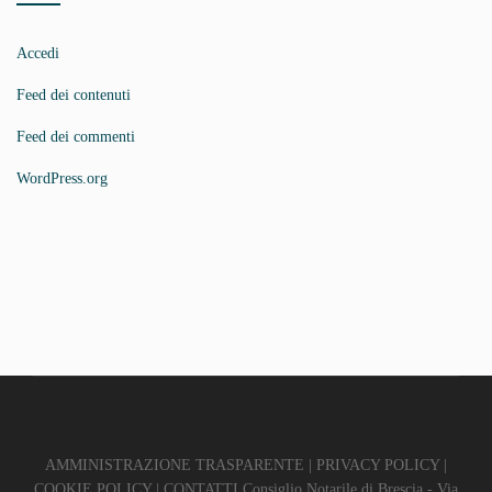
Accedi
Feed dei contenuti
Feed dei commenti
WordPress.org
AMMINISTRAZIONE TRASPARENTE
|
PRIVACY POLICY
|
COOKIE POLICY
|
CONTATTI
Consiglio Notarile di Brescia - Via